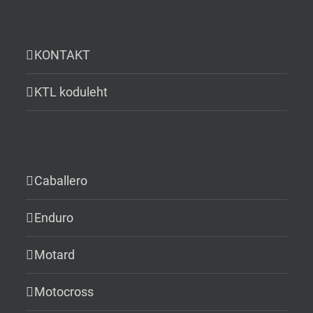
KONTAKT
KTL koduleht
Caballero
Enduro
Motard
Motocross