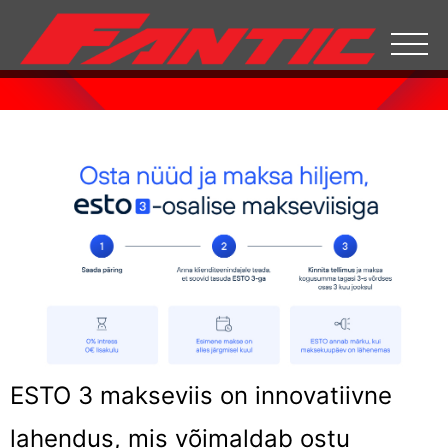
Skip
to
content
ESTO 3 makseviis on innovatiivne
lahendus, mis võimaldab ostu