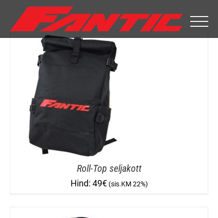
Skip
to
content
Roll-Top seljakott
49
€