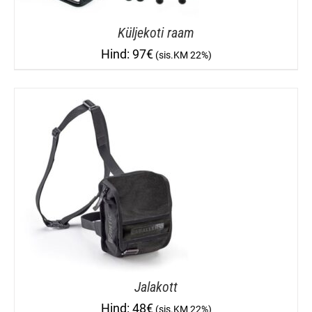
Küljekoti raam
97
€
Jalakott
48
€