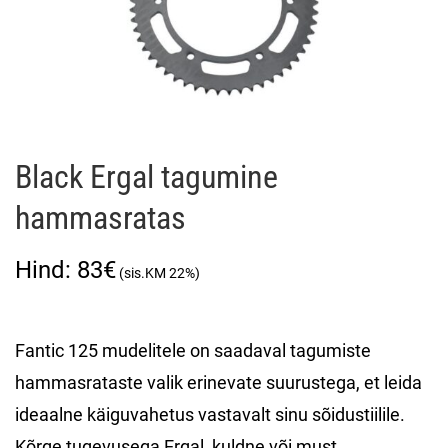
Black Ergal tagumine
hammasratas
83
€
Fantic 125 mudelitele on saadaval tagumiste
hammasrataste valik erinevate suurustega, et leida
ideaalne käiguvahetus vastavalt sinu sõidustiilile.
Kõrge tugevusega Ergal, kuldne või must