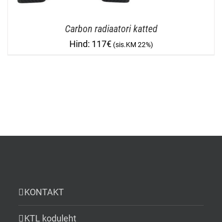
Carbon radiaatori katted
117
€
KONTAKT
KTL koduleht