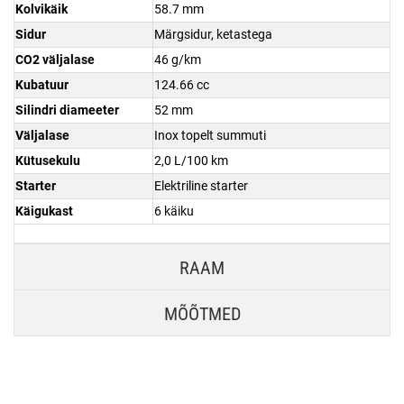
Kolvikäik
58.7 mm
Sidur
Märgsidur, ketastega
CO2 väljalase
46 g/km
Kubatuur
124.66 cc
Silindri diameeter
52 mm
Väljalase
Inox topelt summuti
Kütusekulu
2,0 L/100 km
Starter
Elektriline starter
Käigukast
6 käiku
RAAM
MÕÕTMED