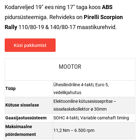
Kodarveljed 19″ ees ning 17″ taga koos
ABS
pidursüsteemiga. Rehvideks on
Pirelli Scorpion
Rally
110/80-19 & 140/80-17 maastikurehvid.
Küsi pakkumist
MOOTOR
Ühesilindriline 4-takti, Euro 5,
Tüüp
vedelikjahutus
Elektooniline kütusesissepritse –
Kütuse sisselase
sisselaskekollektor ø 30mm
Gaasijaotussüsteem
SOHC 4-takti, Variable camshaft timing
Maksimaalne
11,2 Nm – 6.500 rpm
pöördemoment