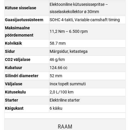
Elektooniline kütusesissepritse –
Kütuse sisselase
sisselaskekollektor ø 30mm
Gaasijaotussüsteem
SOHC 4-takti, Variable camshaft timing
Maksimaalne
11,2 Nm – 6.500 rpm
pöördemoment
Kolvikäik
58.7 mm
Sidur
Märgsidur, ketastega
CO2 väljalase
46 g/km
Kubatuur
124.66 cc
Silindri diameeter
52 mm
Väljalase
Inox topelt summuti
Kütusekulu
2,0 L/100 km
Starter
Elektriline starter
Käigukast
6 käiku
RAAM