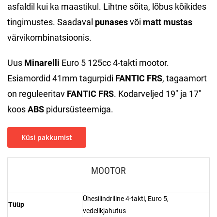
asfaldil kui ka maastikul. Lihtne sõita, lõbus kõikides
tingimustes. Saadaval
punases
või
matt mustas
värvikombinatsioonis.
Uus
Minarelli
Euro 5 125cc 4-takti mootor.
Esiamordid 41mm tagurpidi
FANTIC FRS
, tagaamort
on reguleeritav
FANTIC FRS
. Kodarveljed 19″ ja 17″
koos
ABS
pidursüsteemiga.
Küsi pakkumist
MOOTOR
Ühesilindriline 4-takti, Euro 5,
Tüüp
vedelikjahutus