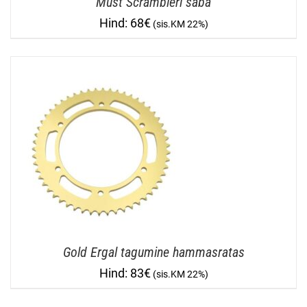
Must Scrambleri saba
68
€
Gold Ergal tagumine hammasratas
83
€