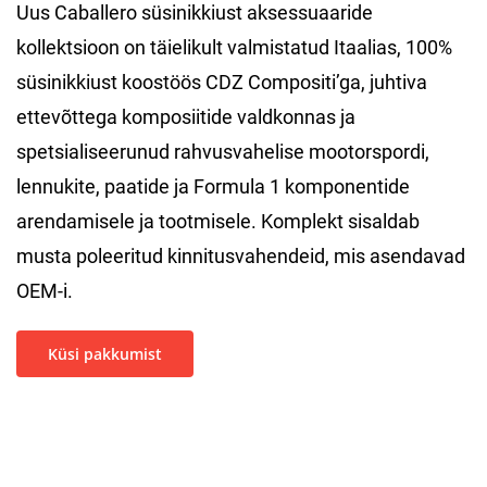
Uus Caballero süsinikkiust aksessuaaride
kollektsioon on täielikult valmistatud Itaalias, 100%
süsinikkiust koostöös CDZ Compositi’ga, juhtiva
ettevõttega komposiitide valdkonnas ja
spetsialiseerunud rahvusvahelise mootorspordi,
lennukite, paatide ja Formula 1 komponentide
arendamisele ja tootmisele. Komplekt sisaldab
musta poleeritud kinnitusvahendeid, mis asendavad
OEM-i.
Küsi pakkumist