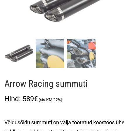
Arrow Racing summuti
589
€
Võidusõidu summuti on välja töötatud koostöös ühe