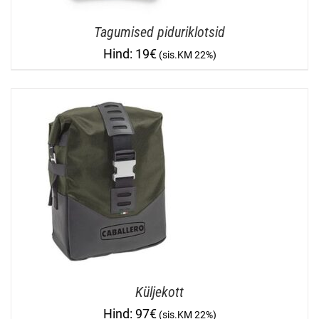
Tagumised piduriklotsid
19
€
Küljekott
97
€