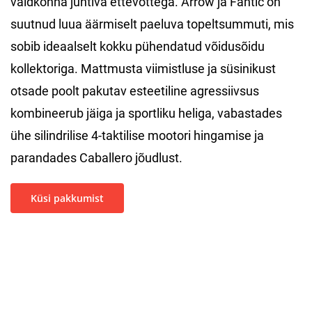
valdkonna juhtiva ettevõttega. Arrow ja Fantic on
suutnud luua äärmiselt paeluva topeltsummuti, mis
sobib ideaalselt kokku pühendatud võidusõidu
kollektoriga. Mattmusta viimistluse ja süsinikust
otsade poolt pakutav esteetiline agressiivsus
kombineerub jäiga ja sportliku heliga, vabastades
ühe silindrilise 4-taktilise mootori hingamise ja
parandades Caballero jõudlust.
Küsi pakkumist