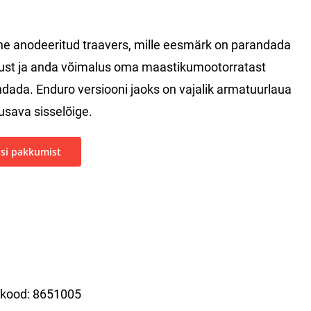
e anodeeritud traavers, mille eesmärk on parandada
ust ja anda võimalus oma maastikumootorratast
dada. Enduro versiooni jaoks on vajalik armatuurlaua
tusava sisselõige.
si pakkumist
ekood:
8651005