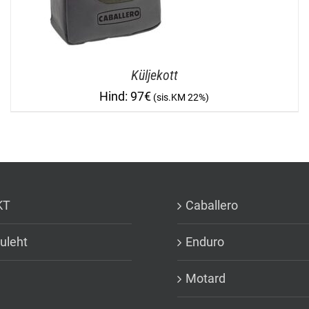
Küljekott
97
€
KT
Caballero
uleht
Enduro
Motard