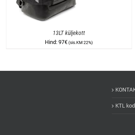
13LT küljekott
97
€
KONTA
KTL kod