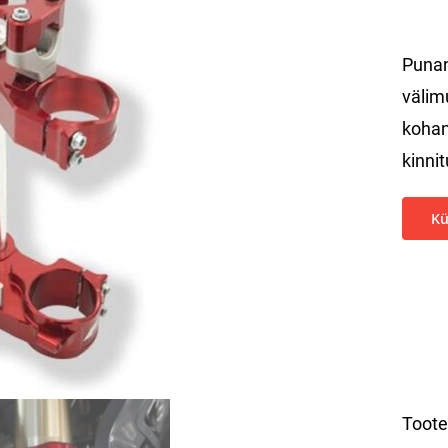
Punan
välim
kohan
kinni
Kü
Toot