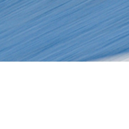
125 Performance 2025
4990
€
sti juhitav ja kiire ratas neile, kes armastavad asfalti