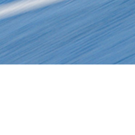
XMF
Kerge